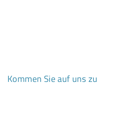
Kommen Sie auf uns zu
T +49 341 2310 90 0
F +49 341 2310 90 12
SCHREIBEN SIE UNS!